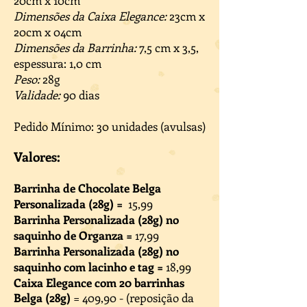
20cm x 10cm
Dimensões da Caixa Elegance:
23cm x
20cm x 04cm
Dimensões da Barrinha:
7,5 cm x 3,5,
espessura: 1,0 cm
Peso:
28g
Validade:
90 dias
Pedido Mínimo: 30 unidades (avulsas)
Valores:
Barrinha de Chocolate Belga
Personalizada (28g) =
15,99
Barrinha Personalizada (28g) no
saquinho de Organza =
17,99
Barrinha Personalizada (28g) no
saquinho com lacinho e tag =
18,99
Caixa Elegance com 20 barrinhas
Belga (28g)
= 409,90 - (reposição da