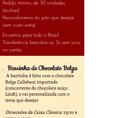
Pedido mínimo de 30 unidades
(avulsas)
Personalizamos do jeito que desejar
(sem custo extra)
Enviamos para todo o Brasil
Transferência bancária ou 3x sem juros
no cartão
Barrinha de Chocolate Belga
A barrinha é feita com o chocolate
Belga Callebaut importado
(concorrente do chocolate suíço
Lindt), e vai personalizada com o
tema que desejar
Dimensões da Caixa Clássica:
23cm x