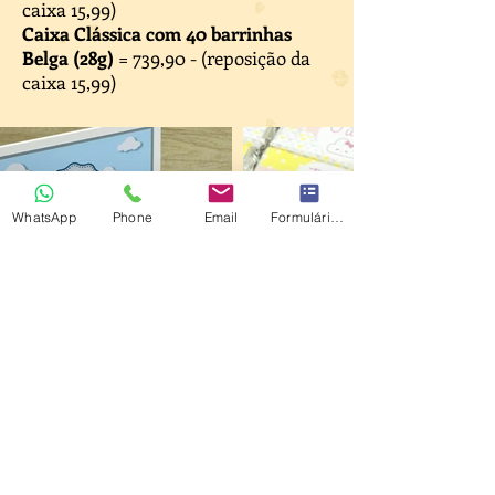
caixa 15,99)
Caixa Clássica com 40 barrinhas
Belga (28g)
= 739,90 - (reposição da
caixa 15,99)
WhatsApp
Phone
Email
Formulário de contato
Preencha o formulário ou
Clique
aqui para WhatsApp