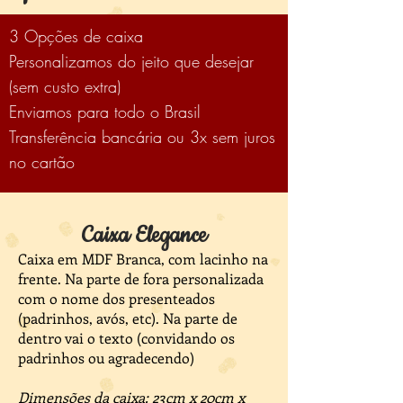
3 Opções de caixa
Personalizamos do jeito que desejar
(sem custo extra)
Enviamos para todo o Brasil
Transferência bancária ou 3x sem juros
no cartão
Caixa Elegance
Caixa em MDF Branca, com lacinho na
frente. Na parte de fora personalizada
com o nome dos presenteados
(padrinhos, avós, etc). Na parte de
dentro vai o texto (convidando os
padrinhos ou agradecendo)
Dimensões da caixa: 23cm x 20cm x