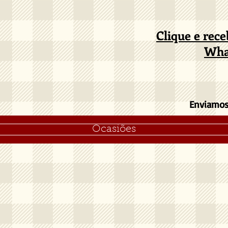
Clique e rec
Wha
Enviamos 
Ocasiões